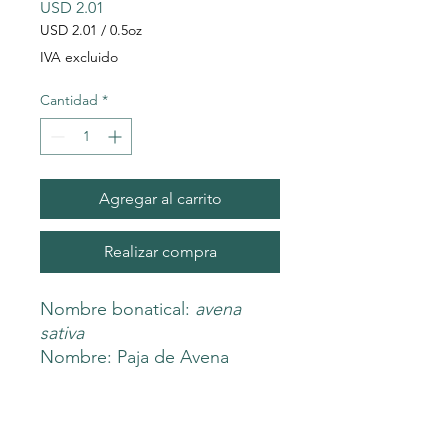
Precio
USD 2.01
USD 2.01
/
0.5oz
USD 2.01
IVA excluido
por
0.5
Cantidad
*
Onzas
Agregar al carrito
Realizar compra
Nombre bonatical:
avena
sativa
Nombre: Paja de Avena
Orgánico
BENEFITS