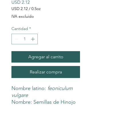
Precio
USD 2.12
USD 2.12
/
0.5oz
USD 2.12
IVA excluido
por
0.5
Cantidad
*
Onzas
Agregar al carrito
Realizar compra
Nombre latino:
feoniculum
vulgare
Nombre: Semillas de Hinojo
Orgánico
BENEFITS